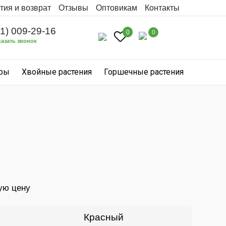
тия и возврат
Отзывы
Оптовикам
Контакты
31) 009-29-16
0
0
казать звонок
уры
Хвойные растения
Горшечные растения
ую цену
Красный