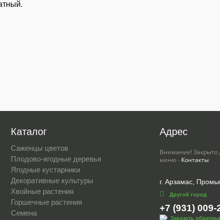
атный.
Каталог
Адрес
Саженцы цветов
Внимание! Закрыто 
Плодово-ягодные деревья
меню -
Контакты
Ягодные кустарники
Декоративные культуры
г. Арзамас, Промы
Хвойные растения
Другой город
Горшечные растения
+7 (931) 009-
Семена
Заказать обратны