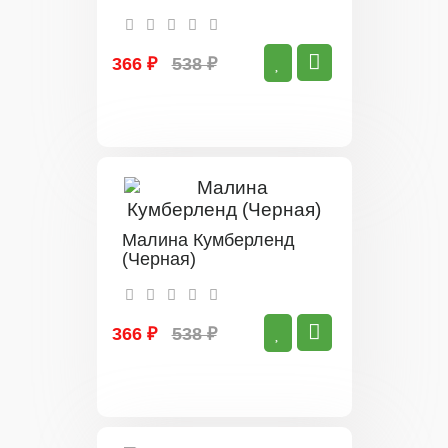
366 ₽
538 ₽
Малина Кумберленд
(Черная)
366 ₽
538 ₽