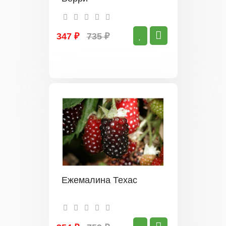
347 ₽
735 ₽
Ежемалина Техас