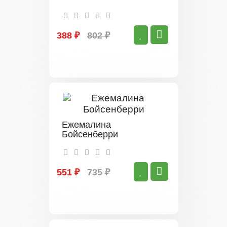
388 ₽
802 ₽
Ежемалина
Бойсенберри
551 ₽
735 ₽