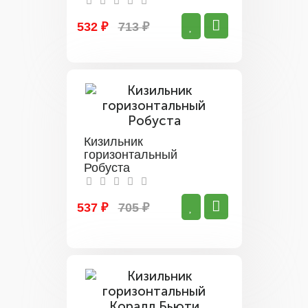
532 ₽
713 ₽
Кизильник
горизонтальный
Робуста
537 ₽
705 ₽