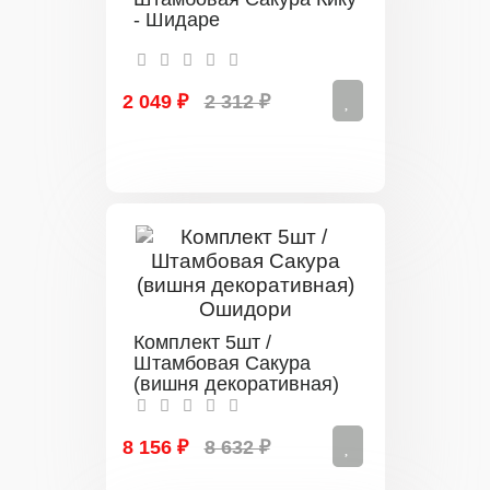
- Шидаре
2 049 ₽
2 312 ₽
Комплект 5шт /
Штамбовая Сакура
(вишня декоративная)
Ошидори
8 156 ₽
8 632 ₽