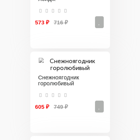
573 ₽
716 ₽
Снежноягодник
горолюбивый
605 ₽
749 ₽