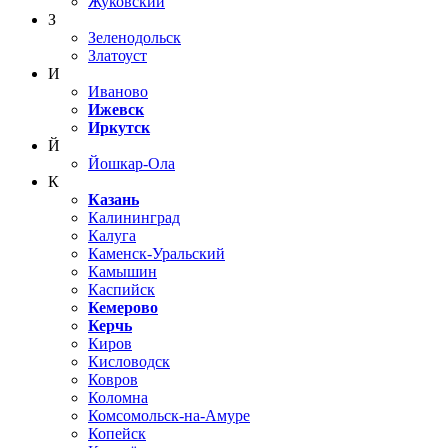
Жуковский
З
Зеленодольск
Златоуст
И
Иваново
Ижевск
Иркутск
Й
Йошкар-Ола
К
Казань
Калининград
Калуга
Каменск-Уральский
Камышин
Каспийск
Кемерово
Керчь
Киров
Кисловодск
Ковров
Коломна
Комсомольск-на-Амуре
Копейск