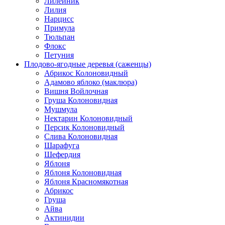
Лилейник
Лилия
Нарцисс
Примула
Тюльпан
Флокс
Петуния
Плодово-ягодные деревья (саженцы)
Абрикос Колоновидный
Адамово яблоко (маклюра)
Вишня Войлочная
Груша Колоновидная
Мушмула
Нектарин Колоновидный
Персик Колоновидный
Слива Колоновидная
Шарафуга
Шефердия
Яблоня
Яблоня Колоновидная
Яблоня Красномякотная
Абрикос
Груша
Айва
Актинидии