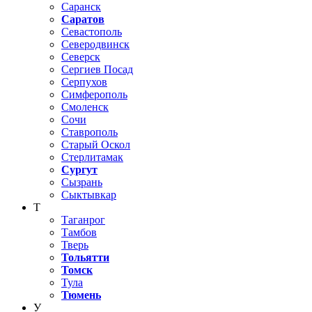
Саранск
Саратов
Севастополь
Северодвинск
Северск
Сергиев Посад
Серпухов
Симферополь
Смоленск
Сочи
Ставрополь
Старый Оскол
Стерлитамак
Сургут
Сызрань
Сыктывкар
Т
Таганрог
Тамбов
Тверь
Тольятти
Томск
Тула
Тюмень
У