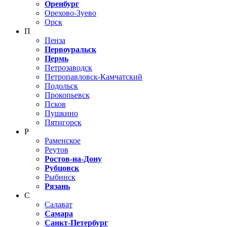
Оренбург
Орехово-Зуево
Орск
П
Пенза
Первоуральск
Пермь
Петрозаводск
Петропавловск-Камчатский
Подольск
Прокопьевск
Псков
Пушкино
Пятигорск
Р
Раменское
Реутов
Ростов-на-Дону
Рубцовск
Рыбинск
Рязань
С
Салават
Самара
Санкт-Петербург