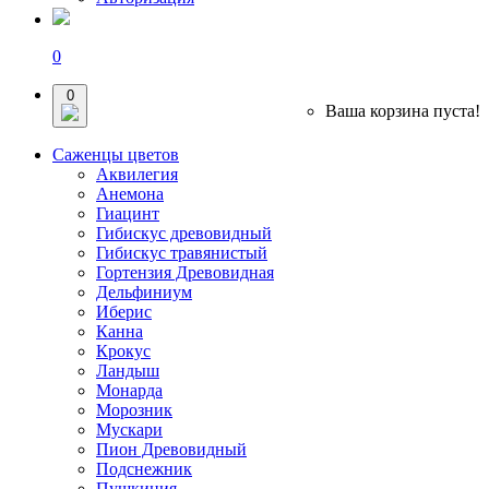
0
0
Ваша корзина пуста!
Саженцы цветов
Аквилегия
Анемона
Гиацинт
Гибискус древовидный
Гибискус травянистый
Гортензия Древовидная
Дельфиниум
Иберис
Канна
Крокус
Ландыш
Монарда
Морозник
Мускари
Пион Древовидный
Подснежник
Пушкиния