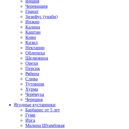
Вишня
Черевишня
Гранат
Зизифус (унаби)
Инжир
Калина
Каштан
Киви
Кизил
Нектарин
Облепиха
Шелковица
Орехи
Персик
Рябина
Слива
Тутовник
Хурма
Черёмуха
Черешня
Ягодные кустарники
Барбарис от 5 лет
Гуми
Ирга
Малина Штамбовая