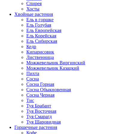
Спирея
Хосты
Хвойные растения
Ель в горшке
Ель Голубая
Ель Европейская
Ель Корейская
Ель Сибирская
Кедр
Кипарисовик
Лиственница
Можжевельник Виргинский
Можжевельник Казацкий
Пихта
Сосна
Сосна Горная
Сосна Обыкновенная
Сосна Черная
Тис
Туя Брабант
Туя Восточная
Туя Смарагд
Туя Шаровидная
Горшечные растения
Кофе