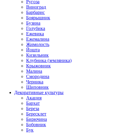
Ругоза
Виноград
Барбарис
Боярышник
Бузина
Голубика
Ежевика
Ежемалина
Жимолость
Йошта
Кизильник
Клубника (земляника)
Крыжовник
Малина
Смородина
Черника
Шиповник
Декоративные культуры
Акация
Бархат
Береза
Бересклет
Бирючина
Бобовник
Бук