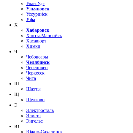
Улан-Удэ
Ульяновск
Уссурийск
Уфа
Х
Хабаровск
Ханты-Мансийск
Хасавюрт
Химки
Ч
Чебоксары
Челябинск
Череповец
Черкесск
Чита
Ш
Шахты
Щ
Щелково
Э
Электросталь
Элиста
Энгельс
Ю
Южно-Сахалинск