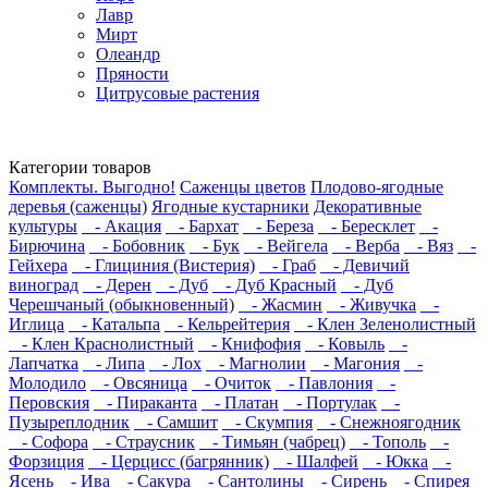
Лавр
Мирт
Олеандр
Пряности
Цитрусовые растения
Категории товаров
Комплекты. Выгодно!
Саженцы цветов
Плодово-ягодные
деревья (саженцы)
Ягодные кустарники
Декоративные
культуры
- Акация
- Бархат
- Береза
- Бересклет
-
Бирючина
- Бобовник
- Бук
- Вейгела
- Верба
- Вяз
-
Гейхера
- Глициния (Вистерия)
- Граб
- Девичий
виноград
- Дерен
- Дуб
- Дуб Красный
- Дуб
Черешчаный (обыкновенный)
- Жасмин
- Живучка
-
Иглица
- Катальпа
- Кельрейтерия
- Клен Зеленолистный
- Клен Краснолистный
- Книфофия
- Ковыль
-
Лапчатка
- Липа
- Лох
- Магнолии
- Магония
-
Молодило
- Овсяница
- Очиток
- Павлония
-
Перовския
- Пираканта
- Платан
- Портулак
-
Пузыреплодник
- Самшит
- Скумпия
- Снежноягодник
- Софора
- Страусник
- Тимьян (чабрец)
- Тополь
-
Форзиция
- Церцисс (багрянник)
- Шалфей
- Юкка
-
Ясень
- Ива
- Сакура
- Сантолины
- Сирень
- Спирея