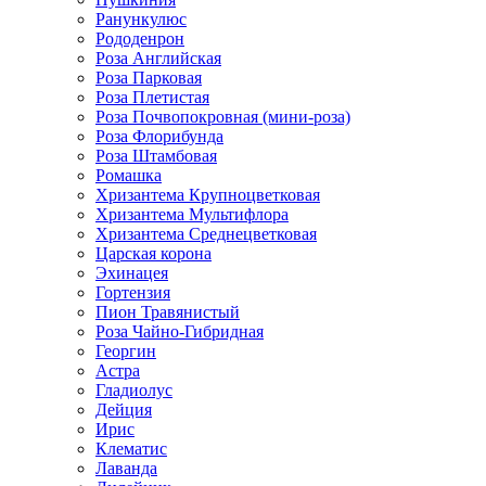
Ранункулюс
Рододенрон
Роза Английская
Роза Парковая
Роза Плетистая
Роза Почвопокровная (мини-роза)
Роза Флорибунда
Роза Штамбовая
Ромашка
Хризантема Крупноцветковая
Хризантема Мультифлора
Хризантема Среднецветковая
Царская корона
Эхинацея
Гортензия
Пион Травянистый
Роза Чайно-Гибридная
Георгин
Астра
Гладиолус
Дейция
Ирис
Клематис
Лаванда