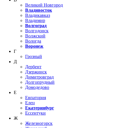
Великий Новгород
Владивосток
Владикавказ
Владимир
Волгоград
Волгодонск
Волжский
Вологда
Воронеж
Г
Грозный
Д
Дербент
Дзержинск
Димитровград
Долгопрудный
Домодедово
Е
Евпатория
Елец
Екатеринбург
Ессентуки
Ж
Железногорск