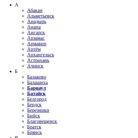
А
Абакан
Альметьевск
Анадырь
Анапа
Ангарск
Арзамас
Армавир
Артём
Архангельск
Астрахань
Ачинск
Б
Балаково
Балашиха
Барнаул
Батайск
Белгород
Бердск
Березники
Бийск
Благовещенск
Братск
Брянск
В