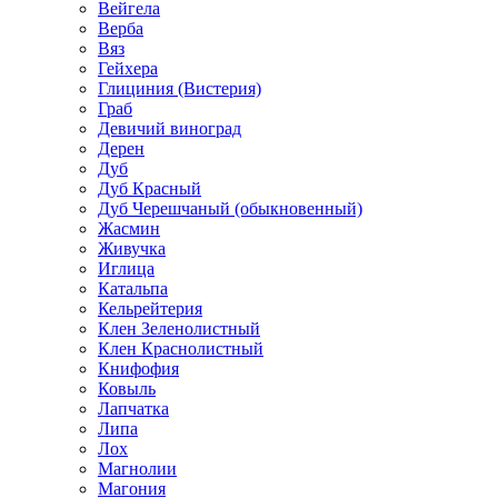
Вейгела
Верба
Вяз
Гейхера
Глициния (Вистерия)
Граб
Девичий виноград
Дерен
Дуб
Дуб Красный
Дуб Черешчаный (обыкновенный)
Жасмин
Живучка
Иглица
Катальпа
Кельрейтерия
Клен Зеленолистный
Клен Краснолистный
Книфофия
Ковыль
Лапчатка
Липа
Лох
Магнолии
Магония