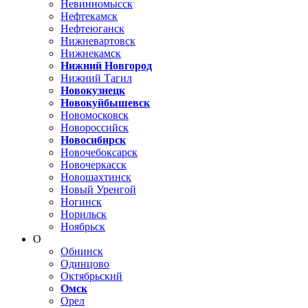
Невинномысск
Нефтекамск
Нефтеюганск
Нижневартовск
Нижнекамск
Нижний Новгород
Нижний Тагил
Новокузнецк
Новокуйбышевск
Новомосковск
Новороссийск
Новосибирск
Новочебоксарск
Новочеркасск
Новошахтинск
Новый Уренгой
Ногинск
Норильск
Ноябрьск
О
Обнинск
Одинцово
Октябрьский
Омск
Орел