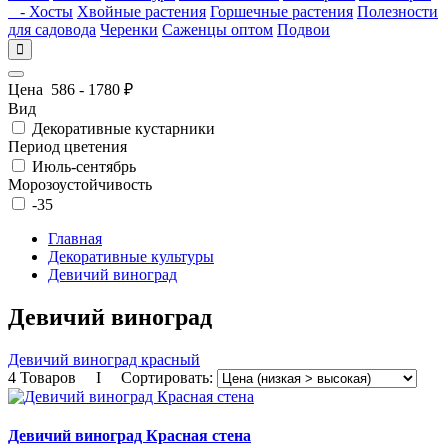
- Хосты
Хвойные растения
Горшечные растения
Полезности
для садовода
Черенки
Саженцы оптом
Подвои
Цена
586
-
1780
₽
Вид
Декоративные кустарники
Период цветения
Июль-сентябрь
Морозоустойчивость
-35
Главная
Декоративные культуры
Девичий виноград
Девичий виноград
Девичий виноград красный
4 Товаров I Сортировать:
Девичий виноград Красная стена