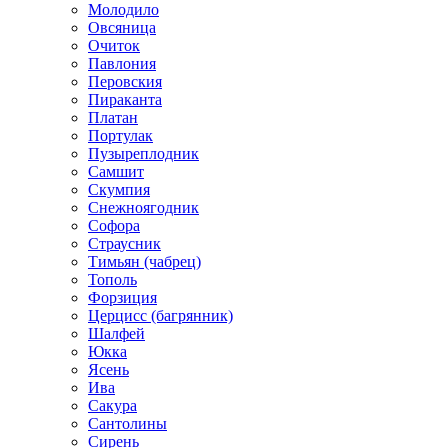
Молодило
Овсяница
Очиток
Павлония
Перовския
Пираканта
Платан
Портулак
Пузыреплодник
Самшит
Скумпия
Снежноягодник
Софора
Страусник
Тимьян (чабрец)
Тополь
Форзиция
Церцисс (багрянник)
Шалфей
Юкка
Ясень
Ива
Сакура
Сантолины
Сирень