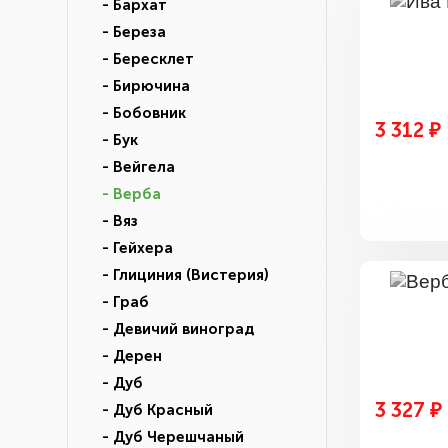
- Бархат
- Береза
- Бересклет
- Бирючина
- Бобовник
3 312 ₽
- Бук
- Вейгела
- Верба
- Вяз
- Гейхера
- Глициния (Вистерия)
- Граб
- Девичий виноград
- Дерен
- Дуб
3 327 ₽
- Дуб Красный
- Дуб Черешчаный