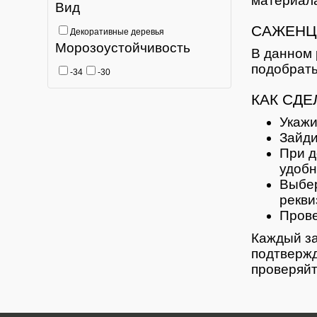
материала
Вид
САЖЕНЦ
Декоративные деревья
Морозоустойчивость
В данном 
подобрать
-34
-30
КАК СДЕ
Укажи
Зайди
При д
удобн
Выбер
рекви
Прове
Каждый за
подтвержд
проверяйт