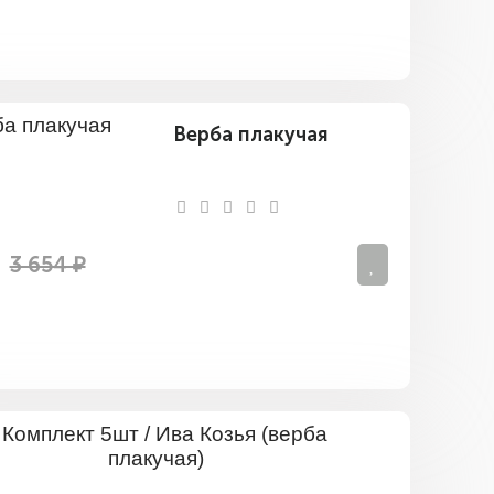
Верба плакучая
3 654 ₽
Комплект
5шт
/