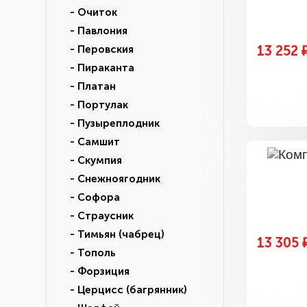
- Очиток
- Павлония
13 252 
- Перовския
- Пираканта
- Платан
- Портулак
- Пузыреплодник
- Самшит
- Скумпия
- Снежноягодник
- Софора
- Страусник
- Тимьян (чабрец)
13 305 
- Тополь
- Форзиция
- Церцисс (багрянник)