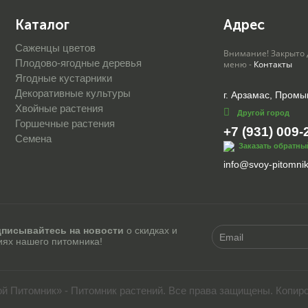
Каталог
Адрес
Саженцы цветов
Внимание! Закрыто 
Плодово-ягодные деревья
меню -
Контакты
Ягодные кустарники
Декоративные культуры
г. Арзамас, Промы
Хвойные растения
Другой город
Горшечные растения
+7 (931) 009-
Семена
Заказать обратны
info@svoy-pitomnik
писывайтесь на новости
о скидках и
иях нашего питомника!
ой Питомник» - Питомник растений. Все права защищены. Копир