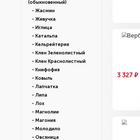
(обыкновенный)
- Жасмин
- Живучка
- Иглица
- Катальпа
- Кельрейтерия
- Клен Зеленолистный
- Клен Краснолистный
- Книфофия
3 327 ₽
- Ковыль
- Лапчатка
- Липа
- Лох
- Магнолии
- Магония
- Молодило
- Овсяница