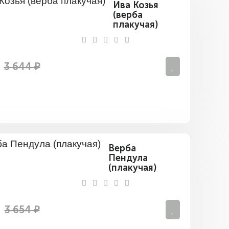
Ива Козья
(верба
плакучая)
3 644 ₽
Верба
Пендула
(плакучая)
3 654 ₽