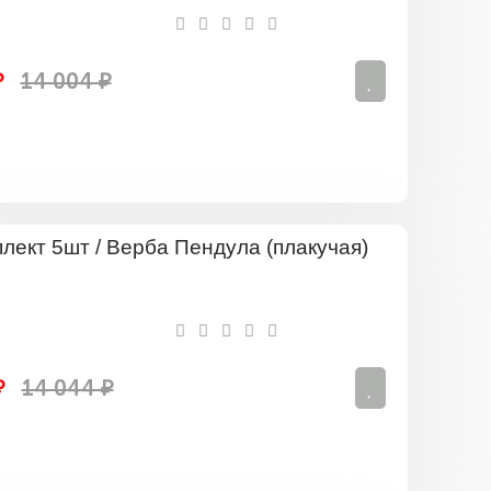
Ива
Козья
(верба
плакучая)
₽
14 004 ₽
Комплект
5шт
/
Верба
Пендула
(плакучая)
₽
14 044 ₽