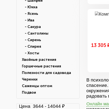
- Шалфей
- Юкка
- Ясень
- Ива
- Сакура
- Сантолины
- Сирень
13 305 
- Спирея
- Хосты
Хвойные растения
Горшечные растения
Полезности для садовода
Черенки
В психоло
спасение.
Саженцы оптом
окружения
Подвои
радовать 
Онлайн маг
Цена
3644
-
14044
₽