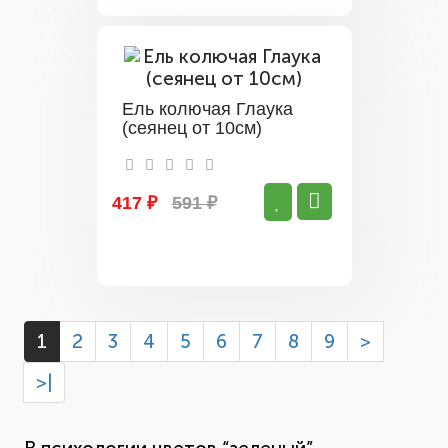
Ель колючая Глаука
(сеянец от 10см)
417 ₽
591 ₽
1
2
3
4
5
6
7
8
9
>
>|