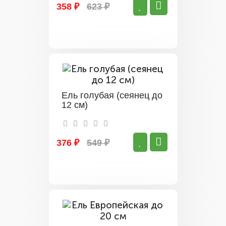
358 ₽
623 ₽
Ель голубая (сеянец до
12 см)
376 ₽
549 ₽