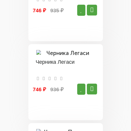
746 ₽
935 ₽
Черника Легаси
746 ₽
936 ₽